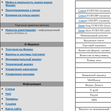
Мифы и реальность рынка рынка
Форекс
Предупреждение о риске
Спрэд
EUR/USD (пункты)
Влияния на курсы валют
Спрэд
EUR/GBP (пункты)
Спрэд
USD/JPY (пункты)
Торговля криптовалютами
Swap
long EUR/USD (buy)
Новости криптовалют
- информационный
Swap
short EUR/USD (sell)
портал InToken.ru
Минимальный депозит
Кредитное плечо
О Форексе
Торговый терминал
Торговля на Форекс
Комиссия (форекс сделки)
Валюты и системы торговли
Комиссия за ввод-вывод
Фундаментальный анализ
Размер лота
Технический анализ
Управление капиталом
Управление рисками
Банковский перевод
WebMoney
Информация
Яндекс.Деньги
Статьи
E-gold
FAQ
Paypal
Термины
SMS
Ссылки
Карта сайта
Выплата на минимальный