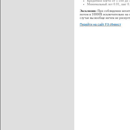
Кредитное плечо от 1:100 до 
Минимальный лот 0.01, шаг 0.
Эксклюзив:
При соблюдении нехитр
потом в 10000$ исключительно на о
случае вы вообще ничем не рискует
Перейти на сайт FX-Инвест