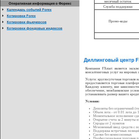
месячный остаток
Оперативная информация о Форекс
Служба поддержки
Календарь событий Forex
Котировки Forex
Промо-коды
Котировки фьючерсов
Котировки фондовых индексов
Диллинговый центр FX
Компания FXstart является экск
консалтинговых услуг на мировых 
Услуги: круглосуточная торговля н
предоставляется торговая платфор
Каждому клиенту, вне зависимости
обеспечение, межбанковские усло
устанавливать размер вашего креди
Условия:
Депозиты без ограничений (т
Объем лота - от 0.01 лота до 
Моментальное исполнение сд
Открытие счета за 2 минуты и
Спрэды от 2 пунктов
Мгновенный ввод средств с п
Поддержка встречных позици
Сделки без комиссионных
Профессиональная торговая п