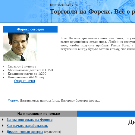
InternetForex.ru
Торговля на Форекс. Всё о
Форекс сегодня
Если Вы заинтересовались понятием Forex, то уже
валют крупнейших стран мира. Любой из спекуля
того, чтобы получить прибыль. Рынок Forex в
вступлении в игру будьте готовы к тому, что как
Спрэд от 2 пунктов
Минимальный депозит 0,1USD
Кредитное плечо до 1:200
Пополнение - WebMoney
Открыть счет
Форекс
Диллинговые центры forex. Интернет броекры форекс.
Начинающим и не только
Зачем торговать на Форекс
Ди
Как начать зарабатывать
Диллинговые центры
(сравнения)