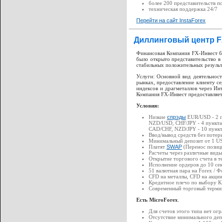
более 200 представительств п
техническая поддержка 24/7
Перейти на сайт InstaForex
Диллинговый центр F
Финансовая Компания FX-Инвест бы
было открыто представительство в
стабильных положительных результ
Услуги: Основной вид деятельно
рынках, предоставление клиенту с
индексов и драгметаллов через Ин
Компания FX-Инвест предоставляет
Условия:
Низкие
спрэды
EUR/USD - 2 п
NZD/USD, CHF/JPY - 4 пункт
CAD/CHF, NZD/JPY - 10 пункт
Ввод/вывод средств без потер
Минимальный депозит от 1 U
Платят
SWAP
(Перенос позици
Расчеты через различные виды
Открытие торгового счета в т
Исполнение ордеров до 10 се
51 валютная пара на Forex / Ф
CFD на металлы, CFD на акции
Кредитное плечо по выбору Кл
Современный торговый термина
Есть MicroForex
.
Для счетов этого типа нет ог
Отсутствие минимального депо