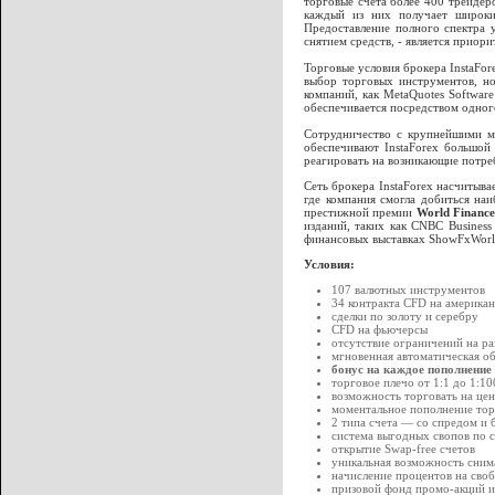
торговые счета более 400 трейдер
каждый из них получает широки
Предоставление полного спектра у
снятием средств, - является приори
Торговые условия брокера InstaFo
выбор торговых инструментов, н
компаний, как MetaQuotes Software
обеспечивается посредством одного
Сотрудничество с крупнейшими м
обеспечивают InstaForex большой
реагировать на возникающие потре
Сеть брокера InstaForex насчитыва
где компания смогла добиться на
престижной премии
World Finance
изданий, таких как CNBC Busine
финансовых выставках ShowFxWorl
Условия:
107 валютных инструментов
34 контракта СFD на американ
сделки по золоту и серебру
CFD на фьючерсы
отсутствие ограничений на ра
мгновенная автоматическая об
бонус на каждое пополнение
торговое плечо от 1:1 до 1:10
возможность торговать на це
моментальное пополнение тор
2 типа счета — со спредом и 
система выгодных свопов по с
открытие Swap-free счетов
уникальная возможность снима
начисление процентов на сво
призовой фонд промо-акций и