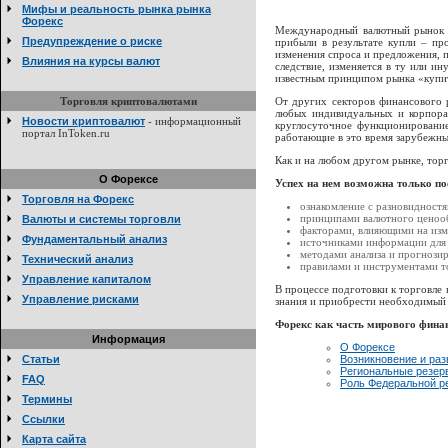
Мифы и реальность рынка рынка
Форекс
Международный валютный рынок Ф
Предупреждение о риске
прибыли в результате купли – пр
изменения спроса и предложения, 
Влияния на курсы валют
следствие, изменяется в ту или и
известным принципом рынка «купи
Торговля криптовалютами
От других секторов финансового 
любых индивидуальных и корпорат
Новости криптовалют
- информационный
круглосуточное функционирование
портал InToken.ru
работающие в это время зарубежны
Как и на любом другом рынке, тор
О Форексе
Успех на нем возможна только по
Торговля на Форекс
ознакомление с разновидност
принципами валютного ценоо
Валюты и системы торговли
факторами, влияющими на изме
Фундаментальный анализ
источниками информации для 
методами анализа и прогнози
Технический анализ
правилами и инструментами т
Управление капиталом
В процессе подготовки к торговле
Управление рисками
знания и приобрести необходимый 
Форекс как часть мирового фина
Информация
О Форeксе
Статьи
Возникновение и раз
Региональные резер
FAQ
Роль Федеральной р
Термины
Ссылки
Карта сайта