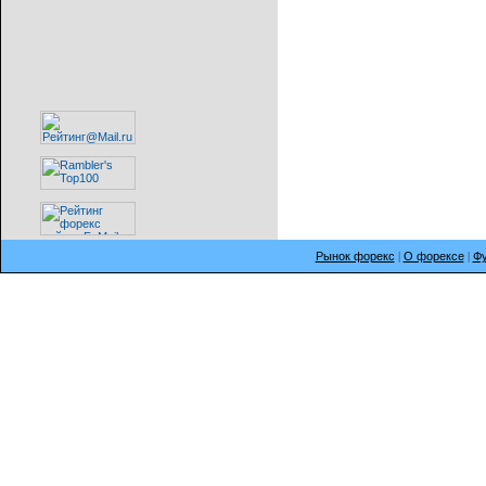
Рынок форекс
|
О форексе
|
Фу