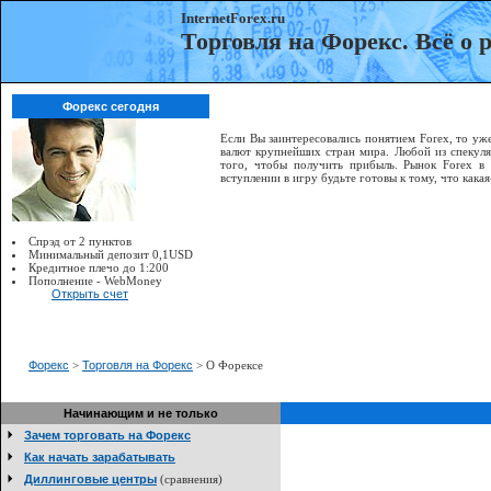
InternetForex.ru
Торговля на Форекс. Всё о
Форекс сегодня
Если Вы заинтересовались понятием Forex, то уже
валют крупнейших стран мира. Любой из спекуля
того, чтобы получить прибыль. Рынок Forex в
вступлении в игру будьте готовы к тому, что как
Спрэд от 2 пунктов
Минимальный депозит 0,1USD
Кредитное плечо до 1:200
Пополнение - WebMoney
Открыть счет
Форекс
>
Торговля на Форекс
> О Форексе
Начинающим и не только
Зачем торговать на Форекс
Как начать зарабатывать
Диллинговые центры
(сравнения)