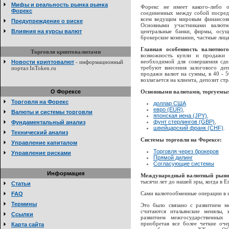
Мифы и реальность рынка рынка
Форекс не имеет какого-либо 
Форекс
соединенных между собой посред
всем ведущим мировым финансовы
Предупреждение о риске
Основными участниками валютн
Влияния на курсы валют
центральные банки, фирмы, осущ
брокерские компании, частные лица
Главная особенность валютног
Торговля криптовалютами
возможность купли и продажи 
необходимой для совершения сде
Новости криптовалют
- информационный
требуют внесения залогового де
портал InToken.ru
продажи валют на суммы, в 40 - 5
возлагается на клиента, депозит ст
О Форексе
Основными валютами, торгуемым
Торговля на Форекс
доллар США
евро (EUR)
,
Валюты и системы торговли
японская иена (JPY)
,
фунт стерлингов (GBP)
,
Фундаментальный анализ
швейцарский франк (CHF)
.
Технический анализ
Системы торговли на Форексе:
Управление капиталом
Торговля через брокеров
Управление рисками
Прямой дилинг
Согласующие системы
Информация
Международный валютный рын
тысячи лет до нашей эры, когда в 
Статьи
Сами валютообменные операции в и
FAQ
Термины
Это было связано с развитием м
считаются итальянские менялы, 
Ссылки
развитием межгосударственных
приобретая все более четкие оче
Карта сайта