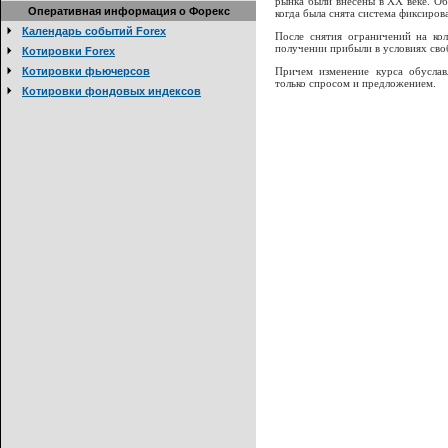
рынка были внесены в ХХ веке. Об
Оперативная информация о Форекс
когда была снята система фиксиро
Календарь событий Forex
После снятия ограничений на кол
получении прибыли в условиях сво
Котировки Forex
Котировки фьючерсов
Причем изменение курса обуслав
только спросом и предложением.
Котировки фондовых индексов