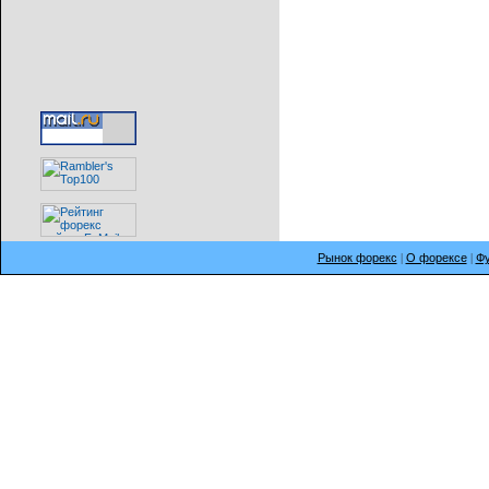
Рынок форекс
|
О форексе
|
Фу