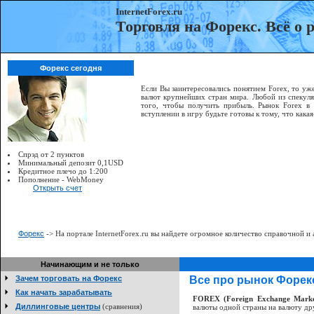
InternetForex.ru
Торговля на Форекс. Всё о
Форекс сегодня
Если Вы заинтересовались понятием Forex, то уже
валют крупнейших стран мира. Любой из спекуля
того, чтобы получить прибыль. Рынок Forex в
вступлении в игру будьте готовы к тому, что как
Спрэд от 2 пунктов
Минимальный депозит 0,1USD
Кредитное плечо до 1:200
Пополнение - WebMoney
Открыть счет
Форекс
-> На портале InternetForex.ru вы найдете огромное количество справочной и
Начинающим и не только
Зачем торговать на Форекс
Все про рынок Форекс.
Как начать зарабатывать
FOREX (Foreign Exchange Marke
Диллинговые центры
(сравнения)
валюты одной страны на валюту др