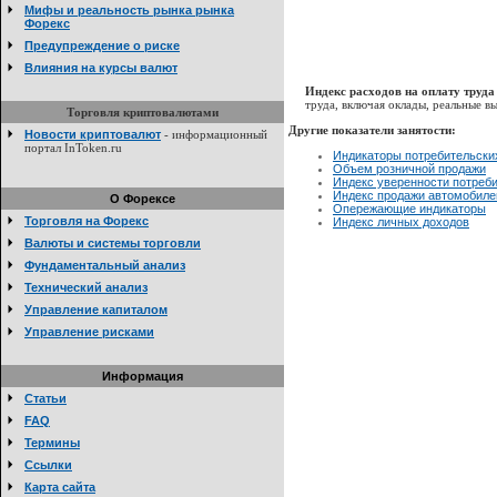
Мифы и реальность рынка рынка
Форекс
Предупреждение о риске
Влияния на курсы валют
Индекс расходов на оплату труд
труда, включая оклады, реальные в
Торговля криптовалютами
Другие показатели занятости:
Новости криптовалют
- информационный
портал InToken.ru
Индикаторы потребительски
Объем розничной продажи
Индекс уверенности потреб
Индекс продажи автомобиле
О Форексе
Опережающие индикаторы
Торговля на Форекс
Индекс личных доходов
Валюты и системы торговли
Фундаментальный анализ
Технический анализ
Управление капиталом
Управление рисками
Информация
Статьи
FAQ
Термины
Ссылки
Карта сайта