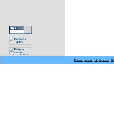
Рынок форекс
|
О форексе
|
Фу