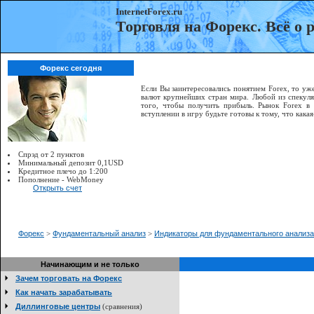
InternetForex.ru
Торговля на Форекс. Всё о
Форекс сегодня
Если Вы заинтересовались понятием Forex, то уже
валют крупнейших стран мира. Любой из спекуля
того, чтобы получить прибыль. Рынок Forex в
вступлении в игру будьте готовы к тому, что как
Спрэд от 2 пунктов
Минимальный депозит 0,1USD
Кредитное плечо до 1:200
Пополнение - WebMoney
Открыть счет
Форекс
>
Фундаментальный анализ
>
Индикаторы для фундаментального анализа
Начинающим и не только
Зачем торговать на Форекс
Как начать зарабатывать
Диллинговые центры
(сравнения)