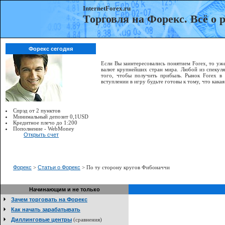
InternetForex.ru
Торговля на Форекс. Всё о
Форекс сегодня
Если Вы заинтересовались понятием Forex, то уже
валют крупнейших стран мира. Любой из спекуля
того, чтобы получить прибыль. Рынок Forex в
вступлении в игру будьте готовы к тому, что как
Спрэд от 2 пунктов
Минимальный депозит 0,1USD
Кредитное плечо до 1:200
Пополнение - WebMoney
Открыть счет
Форекс
>
Статьи о Форекс
> По ту сторону кругов Фибоначчи
Начинающим и не только
Зачем торговать на Форекс
Как начать зарабатывать
Диллинговые центры
(сравнения)