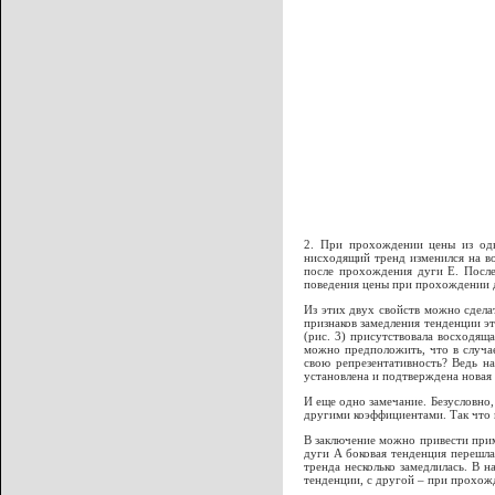
2. При прохождении цены из одн
нисходящий тренд изменился на во
после прохождения дуги Е. После
поведения цены при прохождении д
Из этих двух свойств можно сдела
признаков замедления тенденции э
(рис. 3) присутствовала восходяща
можно предположить, что в случа
свою репрезентативность? Ведь н
установлена и подтверждена новая
И еще одно замечание. Безусловно,
другими коэффициентами. Так что 
В заключение можно привести прим
дуги A боковая тенденция перешла
тренда несколько замедлилась. В 
тенденции, с другой – при прохож