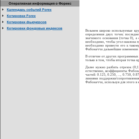
Оперативная информация о Форекс
Календарь событий Forex
Котировки Forex
Котировки фьючерсов
Котировки фондовых индексов
Возьмем широко используемые кру
определения двух точек: последн
значимого основания (точка 0), 
необходимо, чтобы угол наклона пр
необходимо привести его к таком
Фибоначчи дальнейшие изменения 
В отличие от других программных
только в том, чтобы вторая точка 
Далее нужно разбить отрезок (0;
естественно, коэффициенты Фибона
частей: 0.125, 0.250, ..., 0.750,
линиями поддержки/сопротивления
Фибоначчи, используя для этого в к