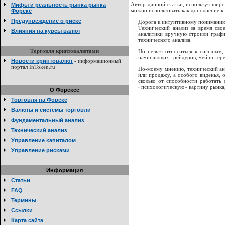
Автор данной статьи, используя широ
Мифы и реальность рынка рынка
можно использовать как дополнение к
Форекс
Предупреждение о риске
Дорога к интуитивному понимани
Технический анализ за время сво
Влияния на курсы валют
аналитики вручную строили графи
технического анализа.
Торговля криптовалютами
Но нельзя относиться к сигналам
начинающих трейдеров, чей интерес
Новости криптовалют
- информационный
портал InToken.ru
По-моему мнению, технический ана
или продажу, а особого виденья, 
сколько от способности работать
«психологическую» картину рынка,
О Форексе
Торговля на Форекс
Валюты и системы торговли
Фундаментальный анализ
Технический анализ
Управление капиталом
Управление рисками
Информация
Статьи
FAQ
Термины
Ссылки
Карта сайта