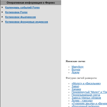
Оперативная информация о Форекс
Календарь событий Forex
Котировки Forex
Котировки фьючерсов
Котировки фондовых индексов
Японские свечи:
Марубозу
Волчки
Дожди
Фигурки свечей разворота:
«Молот» и «Висельник»
Завал
Харами
Перевёрнутый "Молот" и "П
Пронизывающая свеча
Завеса тёмных облаков
Доджи - «звезда»
«Утренняя звезда» и «Вечер
«Брошенный ребенок»