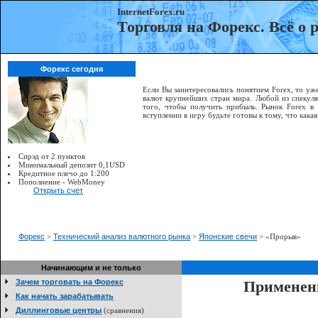
InternetForex.ru
Торговля на Форекс. Всё о
Форекс сегодня
Если Вы заинтересовались понятием Forex, то уже
валют крупнейших стран мира. Любой из спекуля
того, чтобы получить прибыль. Рынок Forex в
вступлении в игру будьте готовы к тому, что как
Спрэд от 2 пунктов
Минимальный депозит 0,1USD
Кредитное плечо до 1:200
Пополнение - WebMoney
Открыть счет
Форекс
>
Технический анализ валютного рынка
>
Японские свечи
> «Прорыв»
Начинающим и не только
Зачем торговать на Форекс
Применени
Как начать зарабатывать
Диллинговые центры
(сравнения)