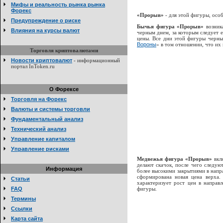
Мифы и реальность рынка рынка
Форекс
«Прорыв»
- для этой фигуры, осо
Предупреждение о риске
Бычья фигура «Прорыв»
возник
Влияния на курсы валют
черным днем, за которым следует е
цены. Все дни этой фигуры черны
Вороны
» в том отношении, что их
Торговля криптовалютами
Новости криптовалют
- информационный
портал InToken.ru
О Форексе
Торговля на Форекс
Валюты и системы торговли
Фундаментальный анализ
Технический анализ
Управление капиталом
Управление рисками
Медвежья фигура «Прорыв»
вкл
делают скачок, после чего следую
Информация
более высокими закрытиями в напр
сформирована новая цена верха.
Статьи
характеризует рост цен в направ
FAQ
фигуры.
Термины
Ссылки
Карта сайта