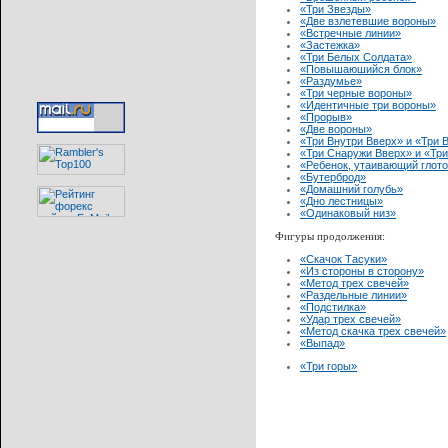
«Три Звезды»
«Две взлетевшие вороны»
«Встречные линии»
«Застежка»
«Три Белых Солдата»
«Повышаюшийся блок»
«Раздумье»
«Три черные вороны»
«Идентичные три вороны»
«Прорыв»
«Две вороны»
«Три Внутри Вверх» и «Три 
«Три Снаружи Вверх» и «Тр
«Ребенок, утаивающий глото
«Бутерброд»
«Домашний голубь»
«Дно лестницы»
«Одинаковый низ»
Фигуры продолжения:
«Скачок Тасуки»
«Из стороны в сторону»
«Метод трех свечей»
«Раздельные линии»
«Подстилка»
«Удар трех свечей»
«Метод скачка трех свечей»
«Выпад»
«Три горы»