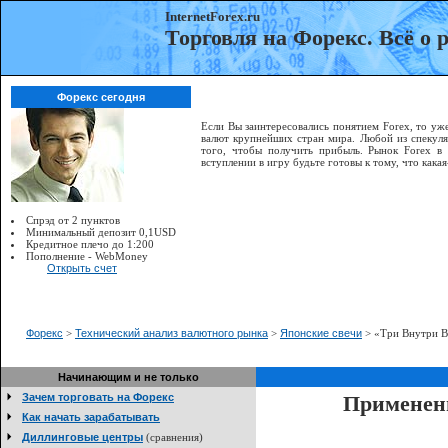
InternetForex.ru
Торговля на Форекс. Всё о
Форекс сегодня
Если Вы заинтересовались понятием Forex, то уже
валют крупнейших стран мира. Любой из спекуля
того, чтобы получить прибыль. Рынок Forex в
вступлении в игру будьте готовы к тому, что как
Спрэд от 2 пунктов
Минимальный депозит 0,1USD
Кредитное плечо до 1:200
Пополнение - WebMoney
Открыть счет
Форекс
>
Технический анализ валютного рынка
>
Японские свечи
> «Три Внутри В
Начинающим и не только
Зачем торговать на Форекс
Применени
Как начать зарабатывать
Диллинговые центры
(сравнения)