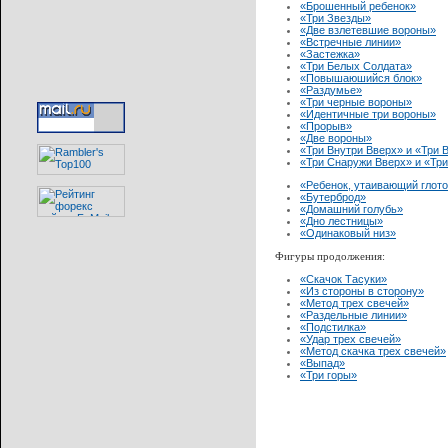
«Брошенный ребенок»
«Три Звезды»
«Две взлетевшие вороны»
«Встречные линии»
«Застежка»
«Три Белых Солдата»
«Повышаюшийся блок»
«Раздумье»
«Три черные вороны»
«Идентичные три вороны»
«Прорыв»
«Две вороны»
«Три Внутри Вверх» и «Три 
«Три Снаружи Вверх» и «Тр
«Ребенок, утаивающий глото
«Бутерброд»
«Домашний голубь»
«Дно лестницы»
«Одинаковый низ»
Фигуры продолжения:
«Скачок Тасуки»
«Из стороны в сторону»
«Метод трех свечей»
«Раздельные линии»
«Подстилка»
«Удар трех свечей»
«Метод скачка трех свечей»
«Выпад»
«Три горы»