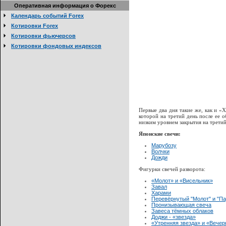
Оперативная информация о Форекс
Календарь событий Forex
Котировки Forex
Котировки фьючерсов
Котировки фондовых индексов
Первые два дня такие же, как и «
которой на третий день после ее 
низким уровнем закрытия на третий
Японские свечи:
Марубозу
Волчки
Дожди
Фигурки свечей разворота:
«Молот» и «Висельник»
Завал
Харами
Перевёрнутый "Молот" и "П
Пронизывающая свеча
Завеса тёмных облаков
Доджи - «звезда»
«Утренняя звезда» и «Вечер