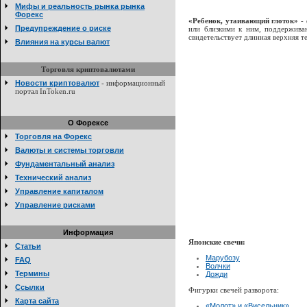
Мифы и реальность рынка рынка
Форекс
«Ребенок, утаивающий глоток»
- 
Предупреждение о риске
или близкими к ним, поддержива
свидетельствует длинная верхняя т
Влияния на курсы валют
Торговля криптовалютами
Новости криптовалют
- информационный
портал InToken.ru
О Форексе
Торговля на Форекс
Валюты и системы торговли
Фундаментальный анализ
Технический анализ
Управление капиталом
Управление рисками
Информация
Японские свечи:
Статьи
Марубозу
FAQ
Волчки
Термины
Дожди
Ссылки
Фигурки свечей разворота:
Карта сайта
«Молот» и «Висельник»