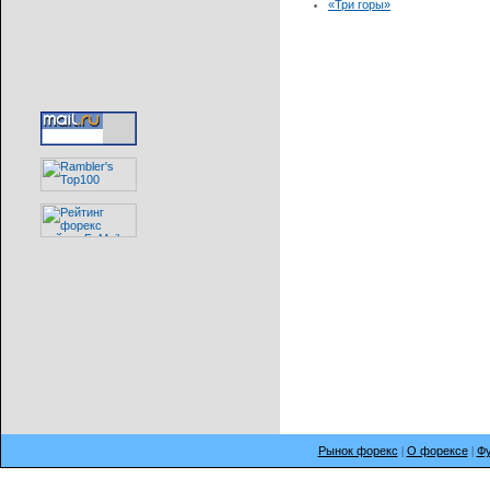
«Три горы»
Рынок форекс
|
О форексе
|
Фу