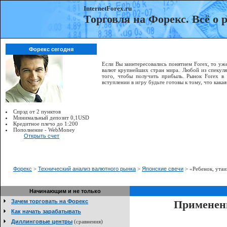
InternetForex.ru
Торговля на Форекс. Всё о
Форекс сегодня
Если Вы заинтересовались понятием Forex, то уже
валют крупнейших стран мира. Любой из спекуля
того, чтобы получить прибыль. Рынок Forex в
вступлении в игру будьте готовы к тому, что как
Спрэд от 2 пунктов
Минимальный депозит 0,1USD
Кредитное плечо до 1:200
Пополнение - WebMoney
Открыть счет
Форекс
>
Технический анализ валютного рынка
>
Японские свечи
> «Ребенок, ута
Начинающим и не только
Зачем торговать на Форекс
Применени
Как начать зарабатывать
Диллинговые центры
(сравнения)