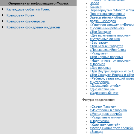
Завал
Оперативная информация о Форекс
Харами
Календарь событий Forex
Перевёрнутый "Молот" и "П
Пронизывающая свеча
Котировки Forex
Завеса тёмных облаков
Доджи - «звезда»
Котировки фьючерсов
«Утренняя звезда» и «Вечер
Котировки фондовых индексов
«Брошенный ребенок»
«Три Звезды»
«Две взлетевшие вороны»
«Встречные линии»
«Застежка»
«Три Белых Солдата»
«Повышаюшийся блок»
«Раздумье»
«Три черные вороны»
«Идентичные три вороны»
«Прорыв»
«Две вороны»
«Три Внутри Вверх» и «Три 
«Три Снаружи Вверх» и «Тр
«Ребенок, утаивающий глото
«Бутерброд»
«Домашний голубь»
«Дно лестницы»
«Одинаковый низ»
Фигуры продолжения:
«Скачок Тасуки»
«Из стороны в сторону»
«Метод трех свечей»
«Раздельные линии»
«Подстилка»
«Удар трех свечей»
«Метод скачка трех свечей»
«Выпад»